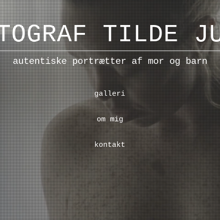
TOGRAF TILDE
JU
autentiske portrætter af mor og barn
galleri
om mig
kontakt